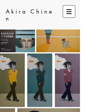
A k i r a C h i n e
n